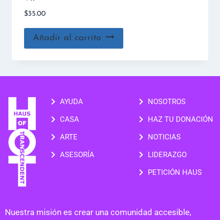
$
35.00
Añadir al carrito
AYUDA
NOSOTROS
CASA
HAZ TU DONACIÓN
ARTE
NOTICIAS
ASESORÍA
LIDERAZGO
PETICIÓN HAUS
Nuestra misión es crear una comunidad accesible,