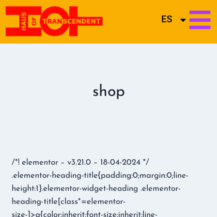
ES
shop
/*! elementor – v3.21.0 – 18-04-2024 */
.elementor-heading-title{padding:0;margin:0;line-
height:1}.elementor-widget-heading .elementor-
heading-title[class*=elementor-
size-]>a{color:inherit;font-size:inherit;line-