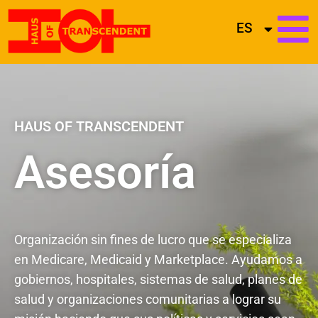
ES
HAUS OF TRANSCENDENT
Asesoría
Organización sin fines de lucro que se especializa
en Medicare, Medicaid y Marketplace. Ayudamos a
gobiernos, hospitales, sistemas de salud, planes de
salud y organizaciones comunitarias a lograr su