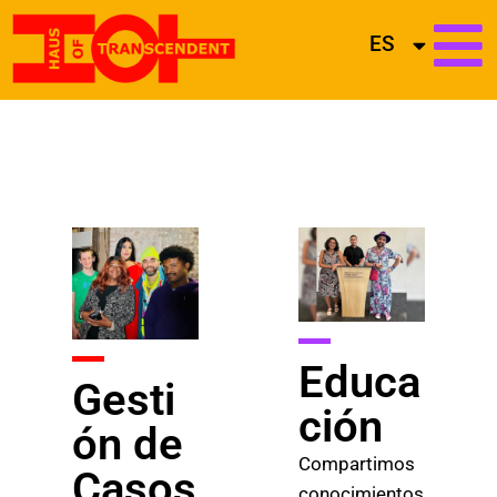
ES
Educa
Gesti
ción
ón de
Compartimos
Casos
conocimientos