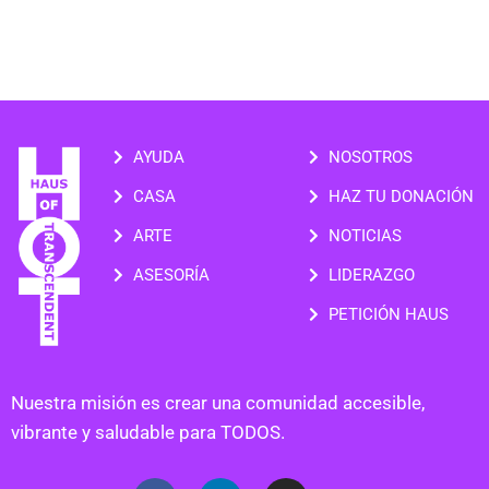
AYUDA
NOSOTROS
CASA
HAZ TU DONACIÓN
ARTE
NOTICIAS
ASESORÍA
LIDERAZGO
PETICIÓN HAUS
Nuestra misión es crear una comunidad accesible,
vibrante y saludable para TODOS.