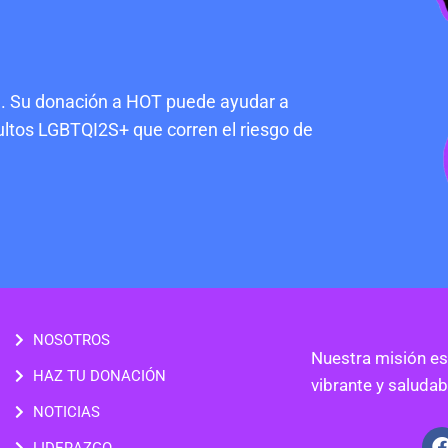
ud. Su donación a HOT puede ayudar a
ultos LGBTQI2S+ que corren el riesgo de
NOSOTROS
Nuestra misión es
HAZ TU DONACIÓN
vibrante y saluda
NOTICIAS