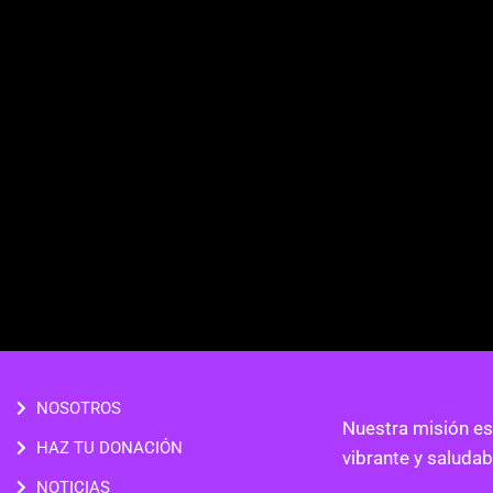
NOSOTROS
Nuestra misión es
HAZ TU DONACIÓN
vibrante y saluda
NOTICIAS