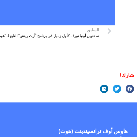
السابق
تم تعيين أونيا نورف كأول زميل في برنامج “آرت ريتش” التابع لـ “هو
شارك!
هاوس أوف ترانسيندينت (هوت)