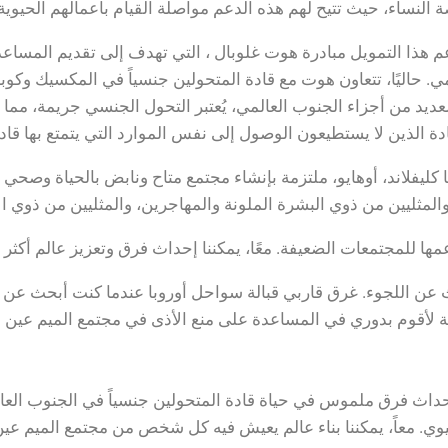
 النساء، حيث تتيح لهم هذه الدعم مواصلة القيام بأعمالهم الحيوية
 هذا التمويل مبادرة هوت غلوبال ، التي تهدف إلى تقديم المساعدة
مي. حاليًا، تتعاون هوت مع قادة المتحولين جنسياً في المكسيك وك
عديد من أجزاء الجنوب العالمي، يُعتبر التحول الجنسي جريمة، مما
ة الذين لا يستطيعون الوصول إلى نفس الموارد التي يتمتع بها قادة
غير ربحية مقرها كليفلاند، أوهايو، ملتزمة بإنشاء مجتمع متاح ونابض بالحيا
المثليين من ذوي البشرة الملونة والمهاجرين، والمثليين من ذوي ال
حث عن اللجوء. غرق قاربي قبالة سواحل أوروبا عندما كنت أبحث عن 
بة لأقوم بدوري في المساعدة على منع الأذى في مجتمع الميم عين ا
حداث فرق ملموس في حياة قادة المتحولين جنسياً في الجنوب العال
يوي. معاً، يمكننا بناء عالم يعيش فيه كل شخص من مجتمع الميم عين