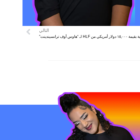
التالي
HL لـ “هاوس أوف ترانسيندينت”