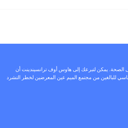
على الصحة. يمكن لتبرعك إلى هاوس أوف ترانسيندينت أن
أساسي للبالغين من مجتمع الميم عين المعرضين لخطر التشرد