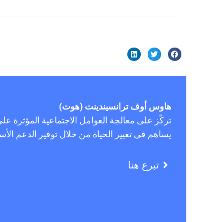
هاوس أوف ترانسيندينت (هوت)
تركّز على معالجة العوامل الاجتماعية المؤثرة 
يساهم في تغيير الحياة من خلال توفير الدعم ال
تبرع هنا