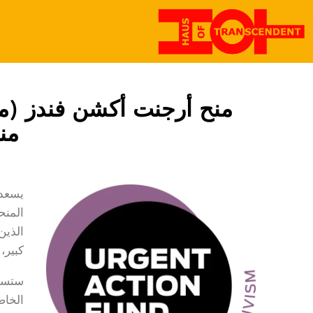
من
المنح
الذين
كبير،
ستساع