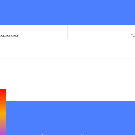
ت”!
منحة مجتمعية بقيمة ١٥,٠٠٠ دولار أمريكي من F