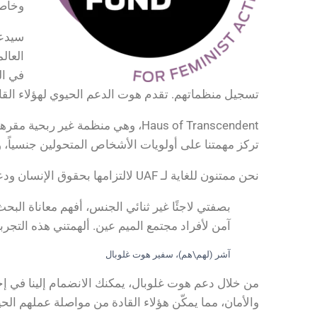
وخاصة
سيدعم
العال
في ال
تسجيل منظماتهم. تقدم هوت الدعم الحيوي لهؤلاء القاد
Haus of Transcendent، وهي منظمة 
تركز مهمتنا على أولويات الأشخاص المتحولين جنسياً، و
نحن ممتنون للغاية لـ UAF لالتزامها بحقوق الإنسان ودعمها للمجتمعات الضعيفة. معًا، يمكننا إحداث فرق وتعزيز عالم أكثر أمانًا وشمولاً للجميع.
بصفتي لاجئًا غير ثنائي الجنس، أفهم معاناة الب
آمن لأفراد مجتمع الميم عين. ألهمتني هذه التجر
آشر (لهم\هم)، سفير هوت غلوبال
من خلال دعم هوت غلوبال، يمكنك الانضمام إلينا في إ
والأمان، مما يمكّن هؤلاء القادة من مواصلة عملهم الح