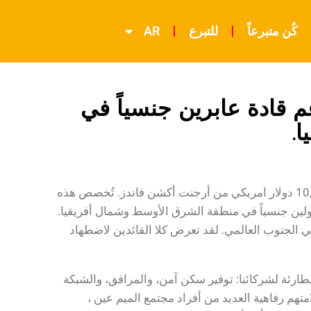
كُن متبرعاً
للتبرع
AR
١٠،٠٠٠ دولار أمريكي لدعم قادة عابرين جنسياً في
.
يسعدنا في هاوس اوف ترانسيدنت (هوت) أن نعلن أننا تلقينا منيحه 10,000 دولار امريكي من أرجنت أكشن فاندز. تُخصص هذه
حولين جنسياً في منطقة الشرق الأوسط وشمال أفريقيا.
 الجنوب العالمي. لقد تعرض كلا القائدين لاضطهاد
رئة لشركائنا: توفير سكن آمن، والمرافق، والشبكة
اج. تضمن سلامتهم رفاهية العديد من أفراد مجتمع الميم عين ،