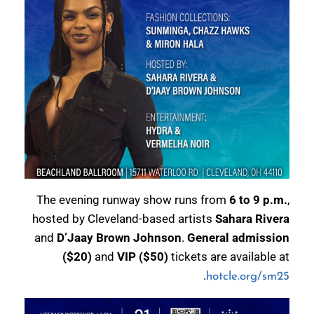
The evening runway show runs from
6 to 9 p.m.
,
hosted by Cleveland-based artists
Sahara Rivera
and
D’Jaay Brown Johnson
.
General admission
($20)
and
VIP ($50)
tickets are available at
.
hotcle.org/sm25