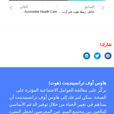
السابق
التالي
عاجل: زميلة هوت في آرت ريتش أونيا نيرف تغير التاريخ كفائزة في الموسم 17 من روبول دراغ رايس
HOT Receives Grant From The Cleveland Foundation To Improve Access To Culturally Competent and Accessible Health Care
شارك!
هاوس أوف ترانسيندينت (هوت)
تركّز على معالجة العوامل الاجتماعية المؤثرة على
الصحة. يمكن لتبرعك إلى هاوس أوف ترانسيندينت أن
يساهم في تغيير الحياة من خلال توفير الدعم الأساسي
للبالغين من مجتمع الميم عين المعرضين لخطر التشرد