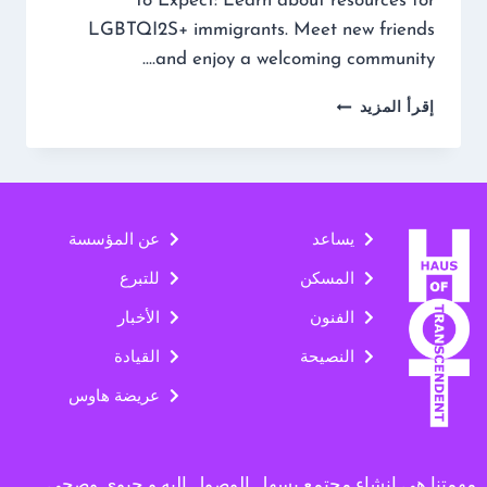
to Expect: Learn about resources for
LGBTQI2S+ immigrants. Meet new friends
and enjoy a welcoming community….
إقرأ المزيد
يساعد
عن المؤسسة
المسكن
للتبرع
الفنون
الأخبار
النصيحة
القيادة
عريضة هاوس
مهمتنا هي إنشاء مجتمع يسهل الوصول إليه و حيوي وصحي