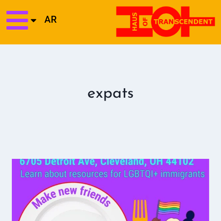
AR
expats